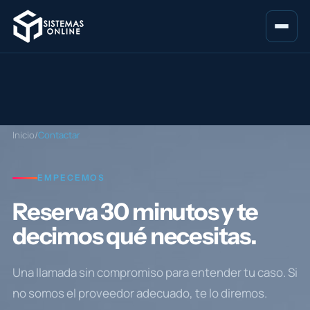
Inicio
/
Contactar
EMPECEMOS
Reserva 30 minutos y te
decimos qué necesitas.
Una llamada sin compromiso para entender tu caso. Si
no somos el proveedor adecuado, te lo diremos.